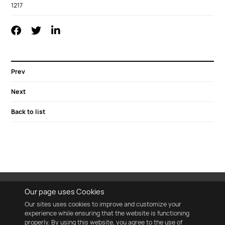
1217
Prev
Next
Back to list
Our page uses Cookies
Our sites uses cookies to improve and customize your
experience while ensuring that the website is functioning
properly. By using this website, you agree to the use of