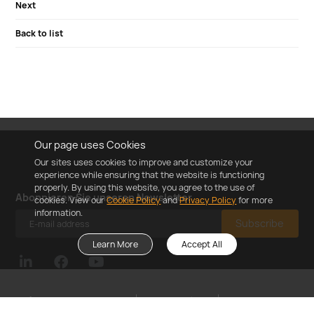
Next
Back to list
Our page uses Cookies
Our sites uses cookies to improve and customize your
experience while ensuring that the website is functioning
properly. By using this website, you agree to the use of
Abonnieren Sie unseren Newsletter
cookies. View our
Cookie Policy
and
Privacy Policy
for more
information.
Subscribe
Learn More
Accept All
@2023 ZYC Energy Co.,Ltd
Cookie Policy