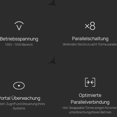
Parallelschaltung
Betriebsspannung
Verbinden Sie bis zu acht Türme paralle
100V – 700V Bereich
Optimierte
Portal Überwachung
Parallelverbindung
zeit-Zugriff und Steuerung Ihres
Hot-Swappable Türme sorgen für eine
Systems
unterbrechungsfreien Betrieb