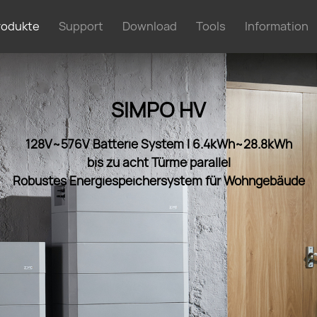
rodukte
Support
Download
Tools
Information
SIMPO HV
128V~576V Batterie System I 6.4kWh~28.8kWh
bis zu acht Türme parallel
Robustes Energiespeichersystem für Wohngebäude