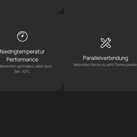
Niedrigtemperatur
Parallelverbindung
Performance
Verbinden Sie bis zu acht Türme paralle
hrleistet optimales Laden auch
bei -10°C