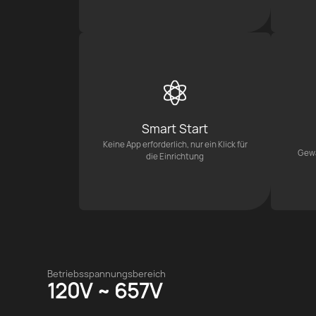
Smart Start
Keine App erforderlich, nur ein Klick für
Gewä
die Einrichtung
Betriebsspannungsbereich
120V ~ 657V