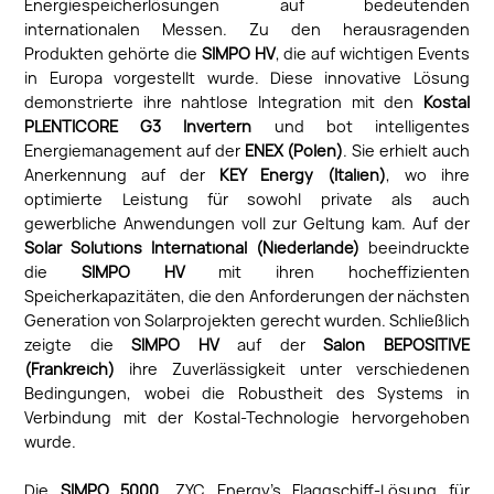
Energiespeicherlösungen auf bedeutenden
internationalen Messen. Zu den herausragenden
Produkten gehörte die
SIMPO HV
, die auf wichtigen Events
in Europa vorgestellt wurde. Diese innovative Lösung
demonstrierte ihre nahtlose Integration mit den
Kostal
PLENTICORE G3 Invertern
und bot intelligentes
Energiemanagement auf der
ENEX (Polen)
. Sie erhielt auch
Anerkennung auf der
KEY Energy (Italien)
, wo ihre
optimierte Leistung für sowohl private als auch
gewerbliche Anwendungen voll zur Geltung kam. Auf der
Solar Solutions International (Niederlande)
beeindruckte
die
SIMPO HV
mit ihren hocheffizienten
Speicherkapazitäten, die den Anforderungen der nächsten
Generation von Solarprojekten gerecht wurden. Schließlich
zeigte die
SIMPO HV
auf der
Salon BEPOSITIVE
(Frankreich)
ihre Zuverlässigkeit unter verschiedenen
Bedingungen, wobei die Robustheit des Systems in
Verbindung mit der Kostal-Technologie hervorgehoben
wurde.
Die
SIMPO 5000
, ZYC Energy’s Flaggschiff-Lösung für