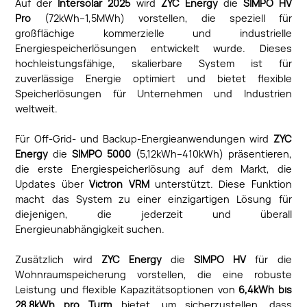
Auf der
Intersolar 2025
wird
ZYC Energy
die
SIMPO HV
Pro
(72kWh–1,5MWh) vorstellen, die speziell für
großflächige kommerzielle und industrielle
Energiespeicherlösungen entwickelt wurde. Dieses
hochleistungsfähige, skalierbare System ist für
zuverlässige Energie optimiert und bietet flexible
Speicherlösungen für Unternehmen und Industrien
weltweit.
Für Off-Grid- und Backup-Energieanwendungen wird
ZYC
Energy
die
SIMPO 5000
(5,12kWh–410kWh) präsentieren,
die erste Energiespeicherlösung auf dem Markt, die
Updates über
Victron VRM
unterstützt. Diese Funktion
macht das System zu einer einzigartigen Lösung für
diejenigen, die jederzeit und überall
Energieunabhängigkeit suchen.
Zusätzlich wird
ZYC Energy
die
SIMPO HV
für die
Wohnraumspeicherung vorstellen, die eine robuste
Leistung und flexible Kapazitätsoptionen von
6,4kWh bis
28,8kWh pro Turm
bietet, um sicherzustellen, dass